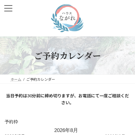
コ
ナ
ン
ビ
テ
ゲ
ン
ー
ツ
シ
へ
ョ
ス
ン
キ
に
ッ
移
ご予約カレンダー
プ
動
ホーム
ご予約カレンダー
当日予約は30分前に締め切りますが、お電話にて一度ご相談くだ
さい。
予約枠
2026年8月