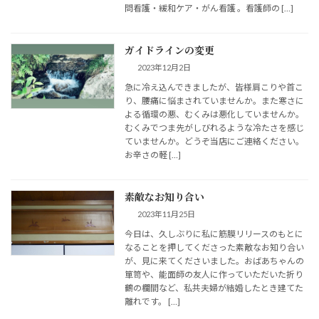
問看護・緩和ケア・がん看護 。看護師の […]
ガイドラインの変更
2023年12月2日
急に冷え込んできましたが、皆様肩こりや首こ
り、腰痛に悩まされていませんか。また寒さに
よる循環の悪、むくみは悪化していませんか。
むくみでつま先がしびれるような冷たさを感じ
ていませんか。どうぞ当店にご連絡ください。
お辛さの軽 […]
素敵なお知り合い
2023年11月25日
今日は、久しぶりに私に筋膜リリースのもとに
なることを押してくださった素敵なお知り合い
が、見に来てくださいました。おばあちゃんの
箪笥や、能面師の友人に作っていただいた折り
鶴の欄間など、私共夫婦が結婚したとき建てた
離れです。 […]