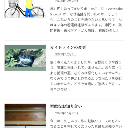
2023年12月23日
年も押し迫ってまいりましたが、私（Watanabe
Shoko）が、なぜ店舗を開いたのか、そして
今、これからのことを語りたいと思います。 私
は４２年の看護師経験があります。専門は、訪
問看護・緩和ケア・がん看護 。看護師の […]
ガイドラインの変更
2023年12月2日
急に冷え込んできましたが、皆様肩こりや首こ
り、腰痛に悩まされていませんか。また寒さに
よる循環の悪、むくみは悪化していませんか。
むくみでつま先がしびれるような冷たさを感じ
ていませんか。どうぞ当店にご連絡ください。
お辛さの軽 […]
素敵なお知り合い
2023年11月25日
今日は、久しぶりに私に筋膜リリースのもとに
なることを押してくださった素敵なお知り合い